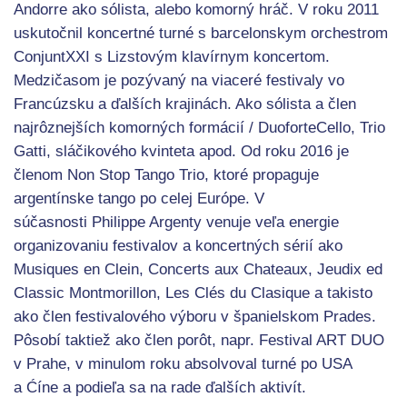
Andorre ako sólista, alebo komorný hráč. V roku 2011
uskutočnil koncertné turné s barcelonskym orchestrom
ConjuntXXI s Lizstovým klavírnym koncertom.
Medzičasom je pozývaný na viaceré festivaly vo
Francúzsku a ďalších krajinách. Ako sólista a člen
najrôznejších komorných formácií / DuoforteCello, Trio
Gatti, sláčikového kvinteta apod. Od roku 2016 je
členom Non Stop Tango Trio, ktoré propaguje
argentínske tango po celej Európe. V
súčasnosti Philippe Argenty venuje veľa energie
organizovaniu festivalov a koncertných sérií ako
Musiques en Clein, Concerts aux Chateaux, Jeudix ed
Classic Montmorillon, Les Clés du Clasique a takisto
ako člen festivalového výboru v španielskom Prades.
Pôsobí taktiež ako člen porôt, napr. Festival ART DUO
v Prahe, v minulom roku absolvoval turné po USA
a Ćíne a podieľa sa na rade ďalších aktivít.