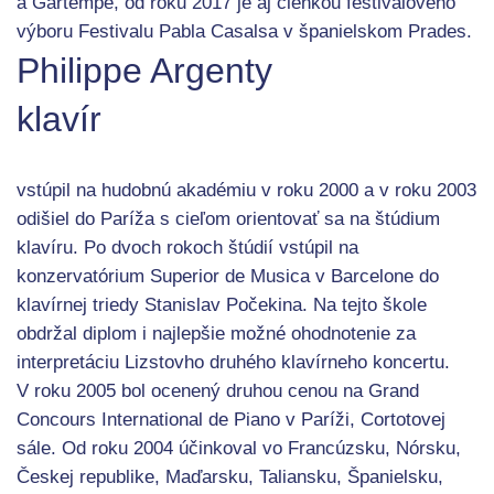
a Gartempe, od roku 2017 je aj členkou festivalového
výboru Festivalu Pabla Casalsa v španielskom Prades.
Philippe Argenty
klavír
vstúpil na hudobnú akadémiu v roku 2000 a v roku 2003
odišiel do Paríža s cieľom orientovať sa na štúdium
klavíru. Po dvoch rokoch štúdií vstúpil na
konzervatórium Superior de Musica v Barcelone do
klavírnej triedy Stanislav Počekina. Na tejto škole
obdržal diplom i najlepšie možné ohodnotenie za
interpretáciu Lizstovho druhého klavírneho koncertu.
V roku 2005 bol ocenený druhou cenou na Grand
Concours International de Piano v Paríži, Cortotovej
sále. Od roku 2004 účinkoval vo Francúzsku, Nórsku,
Českej republike, Maďarsku, Taliansku, Španielsku,