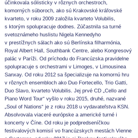
účinkovala sólisticky v rôznych orchestroch,
komorných súboroch, ako sú Krakovské kráľovské
kvarteto, v roku 2009 založila kvarteto Volubilis,
s ktorým spolupracuje dodnes. Zúčastnila sa turné
svetoznámeho huslistu Nigela Kennedyho
v prestížnych sálach ako sú Berlínska filharmónia,
Royal Albert Hall, Southbank Centre, alebo Kongresový
palác v Paríži. Od príchodu do Francúzska pravidelne
spolupracuje s orchestrami v Limoges, v Limousinea
Sanxay. Od roku 2012 sa špecializuje na komornú hru
v rôznych ensembloch ako Duo Fortecello, Trio Gatti,
Duo Slavo, kvarteto Volubilis. Jej prvé CD „Cello and
Piano Word Tour“ vyšlo v roku 2015, druhé, nazvané
„Soul of Nations“ je z roku 2018 u vydavateľstva KSN.
Absolvovala viaceré európske a americké turné i
koncerty v Číne. Od roku je podpredseníčkou
festivalových komisií vo francúzskych mestách Vienne