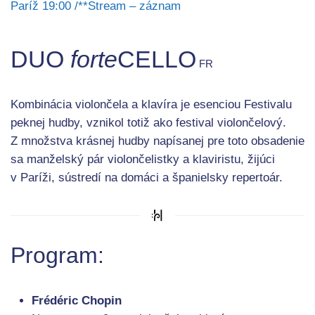
Paríž 19:00 /**Stream – záznam
DUO
forte
CELLO
FR
Kombinácia violončela a klavíra je esenciou Festivalu
peknej hudby, vznikol totiž ako festival violončelový.
Z množstva krásnej hudby napísanej pre toto obsadenie
sa manželský pár violončelistky a klaviristu, žijúci
v Paríži, sústredí na domáci a španielsky repertoár.
Program:
Frédéric Chopin