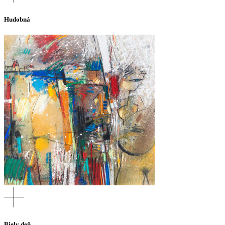
Hudobná
Biely deň